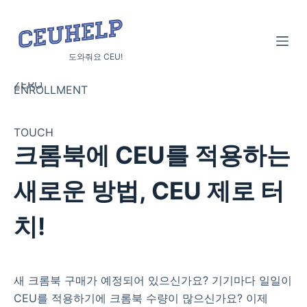
S
k
i
도와줘요 CEU!
p
ZERO
t
ENROLLMENT
o
c
TOUCH
o
크롬북에 CEU를 적용하는
n
t
새로운 방법, CEU 제로 터
e
n
치!
t
새 크롬북 구매가 예정되어 있으신가요? 기기마다 일일이
CEU를 적용하기에 크롬북 수량이 많으신가요? 이제